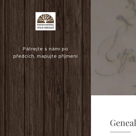
Pátrejte s námi po
předcích, mapujte příjmení
na Mnichovohradišťsku a
hledejte příbuzné!
Geneal